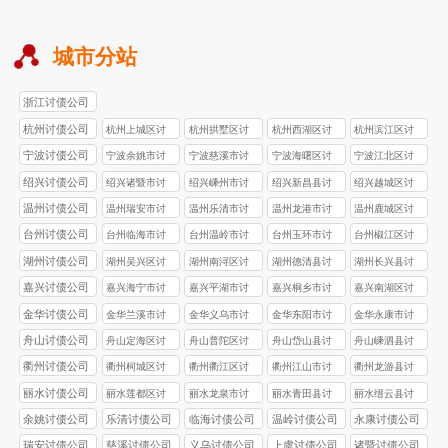
城市分站
浙江讨债公司
杭州讨债公司
杭州上城区讨
杭州拱墅区讨
杭州西湖区讨
杭州滨江区讨
债公司
债公司
债公司
债公司
宁波讨债公司
宁波余姚市讨
宁波慈溪市讨
宁波海曙区讨
宁波江北区讨
债公司
债公司
债公司
债公司
绍兴讨债公司
绍兴诸暨市讨
绍兴嵊州市讨
绍兴新昌县讨
绍兴越城区讨
债公司
债公司
债公司
债公司
温州讨债公司
温州瑞安市讨
温州乐清市讨
温州龙港市讨
温州鹿城区讨
债公司
债公司
债公司
债公司
台州讨债公司
台州‌临海市讨
台州‌温岭市讨
台州玉环市讨
台州椒江区讨
债公司
债公司
债公司
债公司
湖州讨债公司
湖州吴兴区讨
湖州南浔区讨
湖州德清县讨
湖州长兴县讨
债公司
债公司
债公司
债公司
嘉兴讨债公司
嘉兴海宁市讨
嘉兴平湖市讨
嘉兴桐乡市讨
嘉兴南湖区讨
债公司
债公司
债公司
债公司
金华讨债公司
金华兰溪市讨
金华义乌市讨
金华东阳市讨
金华永康市讨
债公司
债公司
债公司
债公司
舟山讨债公司
舟山定海区讨
舟山普陀区讨
舟山岱山县讨
舟山嵊泗县讨
债公司
债公司
债公司
债公司
衢州讨债公司
衢州柯城区讨
衢州衢江区讨
衢州江山市讨
衢州龙游县讨
债公司
债公司
债公司
债公司
丽水讨债公司
丽水莲都区讨
丽水龙泉市讨
丽水青田县讨
丽水缙云县讨
债公司
债公司
债公司
债公司
余姚讨债公司
乐清讨债公司
临海讨债公司
温岭讨债公司
永康讨债公司
瑞安讨债公司
慈溪讨债公司
义乌讨债公司
上虞讨债公司
诸暨讨债公司