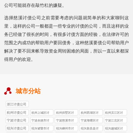
公司可能就存在敲竹杠的嫌疑。
选择慈溪讨债公司之前需要考虑的问题就简单的和大家聊到这
里，这样的公司一般都是一些专业的讨债的公司，而且这样的业
务已经做了很长的时间，有很多讨债方面的经验，在法律许可的
范围之内成功的帮助用户要回债务，这种慈溪要债公司帮助用户
解决了要不回来帐导致资金周转困难的局面，所以一直以来都深
得用户的欢迎。
城市分站
浙江讨债公司
杭州讨债公司
杭州上城区讨
杭州拱墅区讨
杭州西湖区讨
杭州滨江区讨
债公司
债公司
债公司
债公司
宁波讨债公司
宁波余姚市讨
宁波慈溪市讨
宁波海曙区讨
宁波江北区讨
债公司
债公司
债公司
债公司
绍兴讨债公司
绍兴诸暨市讨
绍兴嵊州市讨
绍兴新昌县讨
绍兴越城区讨