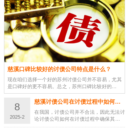
慈溪口碑比较好的讨债公司特点是什么？
现在咱们选择一个好的苏州讨债公司并不容易，尤其
是口碑好的更不容易。总之，苏州口碑比较好的讨债
公司具有高素质的专业团队、保障债权人权益、高效
率、良好的沟通能力、严谨的工作态度、灵活性、良
慈溪讨债公司在讨债过程中如何确保其行为在法律框架内？
8
好…
在我国，讨债公司并不合法，因此无法讨
2025-2
论讨债公司如何在讨债过程中确保其行为
在法律框架内。对于债权人来说，合法追