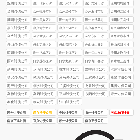
债公司
债公司
债公司
债公司
温州讨债公司
温州瑞安市讨
温州乐清市讨
温州龙港市讨
温州鹿城区讨
债公司
债公司
债公司
债公司
台州讨债公司
台州‌临海市讨
台州‌温岭市讨
台州玉环市讨
台州椒江区讨
债公司
债公司
债公司
债公司
湖州讨债公司
湖州吴兴区讨
湖州南浔区讨
湖州德清县讨
湖州长兴县讨
债公司
债公司
债公司
债公司
嘉兴讨债公司
嘉兴海宁市讨
嘉兴平湖市讨
嘉兴桐乡市讨
嘉兴南湖区讨
债公司
债公司
债公司
债公司
金华讨债公司
金华兰溪市讨
金华义乌市讨
金华东阳市讨
金华永康市讨
债公司
债公司
债公司
债公司
舟山讨债公司
舟山定海区讨
舟山普陀区讨
舟山岱山县讨
舟山嵊泗县讨
债公司
债公司
债公司
债公司
衢州讨债公司
衢州柯城区讨
衢州衢江区讨
衢州江山市讨
衢州龙游县讨
债公司
债公司
债公司
债公司
丽水讨债公司
丽水莲都区讨
丽水龙泉市讨
丽水青田县讨
丽水缙云县讨
债公司
债公司
债公司
债公司
余姚讨债公司
乐清讨债公司
临海讨债公司
温岭讨债公司
永康讨债公司
瑞安讨债公司
慈溪讨债公司
义乌讨债公司
上虞讨债公司
诸暨讨债公司
海宁讨债公司
桐乡讨债公司
兰溪讨债公司
龙泉讨债公司
建德讨债公司
富德讨债公司
富阳讨债公司
平湖讨债公司
东阳讨债公司
嵊州讨债公司
奉化讨债公司
临安讨债公司
江山讨债公司
湖州讨债公司
绍兴清债公司
宁波讨债公司
扬州讨债公司
南京上门讨债
服务
南京正规讨债
宜兴讨债公司
苏州讨债公司
南京要债公司
公司