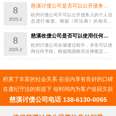
讨债务的方式主要是通过协商、调解、仲
慈溪讨债公司是否可以公开债务人的个人信息进行催债？
8
裁或诉讼等途径。以下是一些建议，帮助
杭州讨债公司不可以公开债务人的个人信
债权人…
2025-2
息进行催债。根据《民法典》的相关规
定，自然人享有隐私权，任何组织或者个
人不得以泄露、公开等方式侵害他人的隐
慈溪收债公司是否可以使用任何手段进行催债？
8
私权。隐私是自然人的私人生活安宁和不
杭州讨债公司在催债过程中，并非可以使
愿为他人…
2025-2
用任何手段。根据我国相关法律规定，催
债行为必须严格遵守法律界限，否则将面
临法律责任。以下是对杭州讨债公司催债
手段合法性的详细分析：一、非法催债手
段及法…
积累了丰富的社会关系 在业内享有良好的口碑
在遵纪守法的前提下 短时间内为客户追回欠款
慈溪讨债公司电话 138-6130-0065