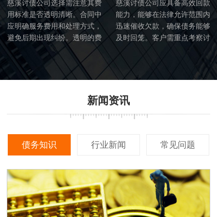
慈溪讨债公司选择需注意其费
慈溪讨债公司应具备高效回款
用标准是否透明清晰。合同中
能力，能够在法律允许范围内
应明确服务费用和处理方式，
迅速催收欠款，确保债务能够
避免后期出现纠纷。透明的费
及时回笼。客户需重点考察讨
用标准也体现了讨债公司的诚
债公司的催收流程和效率。
信度。
新闻资讯
债务知识
行业新闻
常见问题